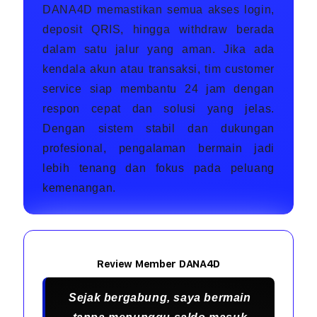
DANA4D memastikan semua akses login,
deposit QRIS, hingga withdraw berada
dalam satu jalur yang aman. Jika ada
kendala akun atau transaksi, tim customer
service siap membantu 24 jam dengan
respon cepat dan solusi yang jelas.
Dengan sistem stabil dan dukungan
profesional, pengalaman bermain jadi
lebih tenang dan fokus pada peluang
kemenangan.
Review Member DANA4D
Sejak bergabung, saya bermain