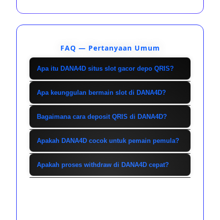
FAQ — Pertanyaan Umum
Apa itu DANA4D situs slot gacor depo QRIS?
DANA4D adalah situs slot gacor
Apa keunggulan bermain slot di DANA4D?
terpercaya yang menyediakan
DANA4D menawarkan koleksi game
berbagai permainan slot online
Bagaimana cara deposit QRIS di DANA4D?
slot lengkap dari provider ternama,
dengan sistem deposit QRIS proses
Login ke akun DANA4D, pilih menu
update slot gacor setiap hari, serta
Apakah DANA4D cocok untuk pemain pemula?
cepat. Dalam satu platform, pemain
deposit, lalu pilih metode QRIS.
sistem transaksi cepat termasuk
bisa daftar, login, deposit, bermain,
Sangat cocok. Sistem dirancang
Scan kode QR menggunakan e-
Apakah proses withdraw di DANA4D cepat?
QRIS. Tampilan user-friendly dan
hingga withdraw dengan alur yang
sederhana dan mudah dipahami,
wallet atau mobile banking, dan
peluang jackpot besar menjadi daya
praktis dan aman.
Ya, proses withdraw di DANA4D
mulai dari pendaftaran, deposit
setelah pembayaran berhasil, saldo
tarik utama bagi para member.
dilakukan secara transparan dan
QRIS, hingga memilih game slot
akan otomatis masuk ke akun
cepat. Selama data akun valid dan
gacor. Pemain baru bisa langsung
dengan proses cepat tanpa ribet.