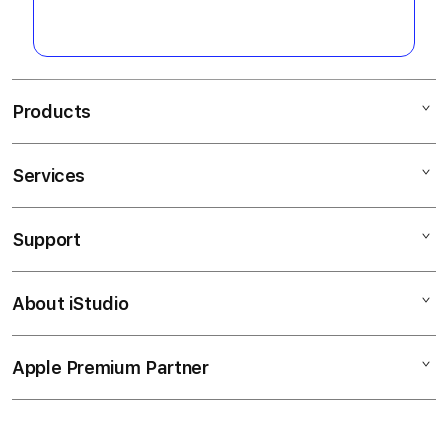
sesuai ketentuan, kemenangan
bermain tanpa kebingungan.
akan diproses dalam waktu singkat
ke rekening atau e-wallet pemain.
Products
Services
DANA4D
Slot Gacor
Support
AppleCare+
Slot Qris
Corporate
Slot Online
About iStudio
My Account
Slot Online
Situs Slot Gacor
Collection & Delivery
Elush Service Provider
Situs Slot Qris
Apple Premium Partner
About Us
Returns & Exchanges
Financing Options
Slot Qris
Find an iStudio near you
Contact Us
Trade-in
Link Slot Gacor
Why Shop at iStudio