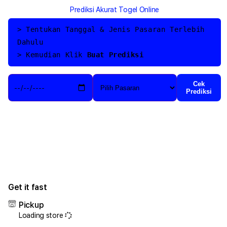
for
for
Prediksi Akurat Togel Online
DANA4D
DAN
☁︎
☁︎
> Tentukan Tanggal & Jenis Pasaran Terlebih
Bandar
Band
Dahulu
Slot
Slot
Depo
Dep
> Kemudian Klik
Buat Prediksi
Qris
Qris
Gampang
Gam
Cek
Jackpot!
Jack
Prediksi
Get it fast
Pickup
Loading store