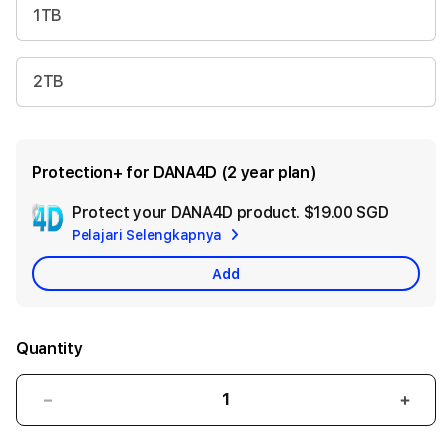
1TB
2TB
Protection+ for DANA4D (2 year plan)
Protect your DANA4D product.
$19.00 SGD
Add
Pelajari Selengkapnya
Apple
Care
Add
Quantity
Decrease
Incr
quantity
quant