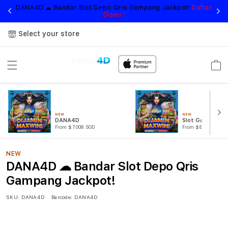
,
DANA4D ☁︎ Bandar Slot Depo Qris Gampang Jackpot!
Daftar
Li
Disini !
Select your store
Cart
NEW
NEW
DANA4D
Slot Gacor
From $7.008 SGD
From $807.77 SGD
NEW
DANA4D ☁︎ Bandar Slot Depo Qris
Gampang Jackpot!
SKU:
DANA4D
Barcode:
DANA4D