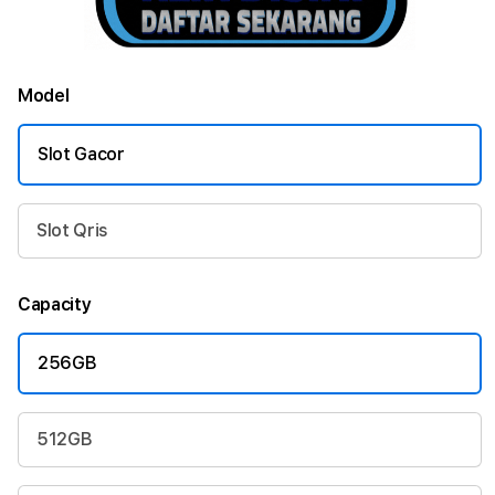
Model
Slot Gacor
Slot Qris
Capacity
256GB
512GB