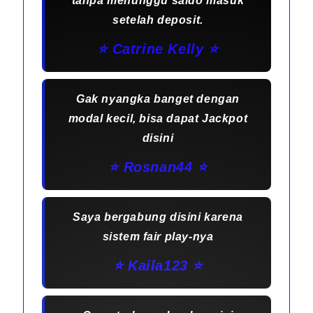
tanpa menunggu saldo masuk
setelah deposit.
⭐️ Catrine Kelly ⭐️
Gak nyangka banget dengan
modal kecil, bisa dapat Jackpot
disini
⭐️ Rosnan44 ⭐️
Saya bergabung disini karena
sistem fair play-nya
⭐️ Kaila123 ⭐️